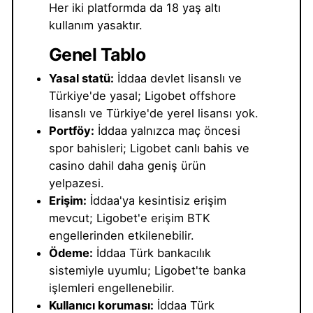
Her iki platformda da 18 yaş altı
kullanım yasaktır.
Genel Tablo
Yasal statü:
İddaa devlet lisanslı ve
Türkiye'de yasal; Ligobet offshore
lisanslı ve Türkiye'de yerel lisansı yok.
Portföy:
İddaa yalnızca maç öncesi
spor bahisleri; Ligobet canlı bahis ve
casino dahil daha geniş ürün
yelpazesi.
Erişim:
İddaa'ya kesintisiz erişim
mevcut; Ligobet'e erişim BTK
engellerinden etkilenebilir.
Ödeme:
İddaa Türk bankacılık
sistemiyle uyumlu; Ligobet'te banka
işlemleri engellenebilir.
Kullanıcı koruması:
İddaa Türk