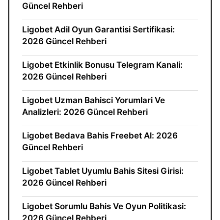
Güncel Rehberi
Ligobet Adil Oyun Garantisi Sertifikasi:
2026 Güncel Rehberi
Ligobet Etkinlik Bonusu Telegram Kanali:
2026 Güncel Rehberi
Ligobet Uzman Bahisci Yorumlari Ve
Analizleri: 2026 Güncel Rehberi
Ligobet Bedava Bahis Freebet Al: 2026
Güncel Rehberi
Ligobet Tablet Uyumlu Bahis Sitesi Girisi:
2026 Güncel Rehberi
Ligobet Sorumlu Bahis Ve Oyun Politikasi:
2026 Güncel Rehberi