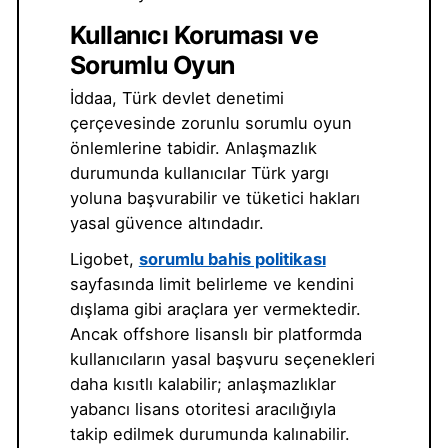
Kullanıcı Koruması ve
Sorumlu Oyun
İddaa, Türk devlet denetimi
çerçevesinde zorunlu sorumlu oyun
önlemlerine tabidir. Anlaşmazlık
durumunda kullanıcılar Türk yargı
yoluna başvurabilir ve tüketici hakları
yasal güvence altındadır.
Ligobet,
sorumlu bahis politikası
sayfasında limit belirleme ve kendini
dışlama gibi araçlara yer vermektedir.
Ancak offshore lisanslı bir platformda
kullanıcıların yasal başvuru seçenekleri
daha kısıtlı kalabilir; anlaşmazlıklar
yabancı lisans otoritesi aracılığıyla
takip edilmek durumunda kalınabilir.